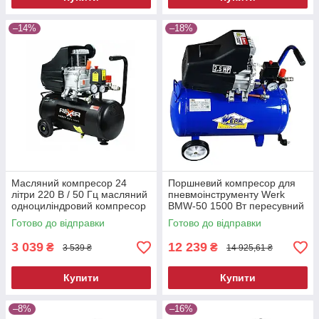
–14%
–18%
Масляний компресор 24
Поршневий компресор для
літри 220 В / 50 Гц масляний
пневмоінструменту Werk
одноциліндровий компресор
BMW-50 1500 Вт пересувний
електричний компресор для
Готово до відправки
Готово до відправки
фарбування
3 039
12 239
₴
₴
3 539 ₴
14 925,61 ₴
Купити
Купити
–8%
–16%