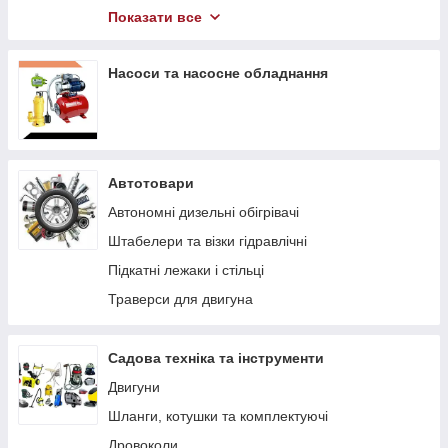
Компресори
Показати все
Гідравлічний інструмент
Насоси та насосне обладнання
Автотовари
Автономні дизельні обігрівачі
Штабелери та візки гідравлічні
Підкaтні лeжaки і cтільці
Траверси для двигуна
Садова техніка та інструменти
Двигуни
Шланги, котушки та комплектуючі
Дровоколи