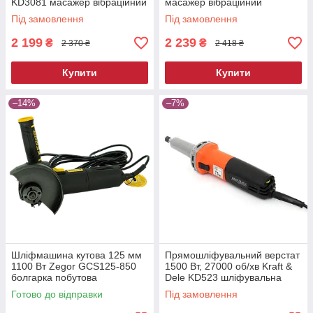
KD3081 масажер вібраційний
масажер вібраційний
Під замовлення
Під замовлення
2 199
2 239
₴
₴
2 370 ₴
2 418 ₴
Купити
Купити
–14%
–7%
Шліфмашина кутова 125 мм
Прямошліфувальний верстат
1100 Вт Zegor GCS125-850
1500 Вт, 27000 об/хв Kraft &
болгарка побутова
Dele KD523 шліфувальна
електрична для різання та
машина пряма
Готово до відправки
Під замовлення
шліфування