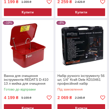
1 199
2 259
₴
₴
1 399 ₴
2 426 ₴
Купити
Купити
–19%
–8%
Ванна для очищення
Набір ручного інструменту 56
інструментів REDATS D-410
шт, 1/4" Kraft Dele KD10461
13 л мийка для очищення
професійний набір
деталей мийна ванна для
інструментів
Готово до відправки
Під замовлення
майстерні
4 199
2 069
₴
₴
5 199 ₴
2 245 ₴
Купити
Купити