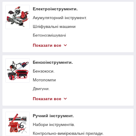
Електроінструменти.
Акумуляторний інструмент.
Шліфувальні машини
Бетонозмішувачі
Болгарка (КШМ)
Показати все
Точильні верстати
Вібратори глибинні для бетону
Бензоінструменти.
Стрічкові пили
Бензокоси.
Токарні станки
Мотопомпи
Гайковерти мережеві
Двигуни.
Свердлильні верстати
Бензопили.
Показати все
Електрорубанки
Генератори.
Штроборізи
Віброплити
Ручний інструмент.
Плиткорізи.
Бензинові газонокосарки.
Набори інструментів.
Електроножиці
Бетонорізи
Контрольно-вимірювальні прилади.