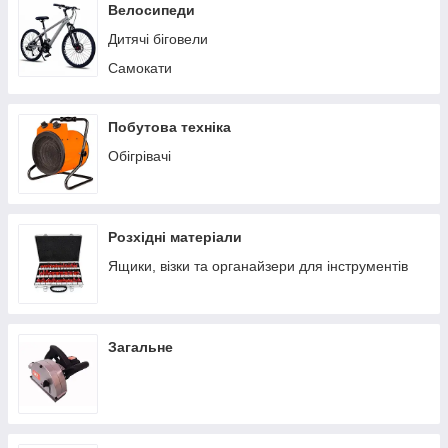
Пилососи побутові
Велосипеди
Теплиці/парники
Дитячі біговели
Вольєри
Самокати
Батути
Ручні сівалки
Побутова техніка
Обігрівачі
Розхідні матеріали
Ящики, візки та органайзери для інструментів
Загальне