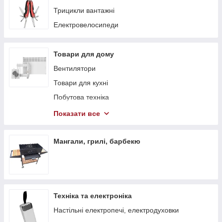
Трицикли вантажні
Електровелосипеди
Товари для дому
Вентилятори
Товари для кухні
Побутова техніка
Теплові гармати
Показати все
Обігрівачі
Стелажі
Мангали, грилі, барбекю
Тепловентилятори
Техніка та електроніка
Настільні електропечі, електродуховки