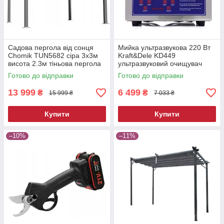
Садова пергола від сонця
Мийка ультразвукова 220 Вт
Chomik TUN5682 сіра 3х3м
Kraft&Dele KD449
висота 2.3м тіньова пергола
ультразвуковий очищувач
для двору
Готово до відправки
Готово до відправки
13 999
6 499
₴
₴
15 999 ₴
7 033 ₴
Купити
Купити
–10%
–11%