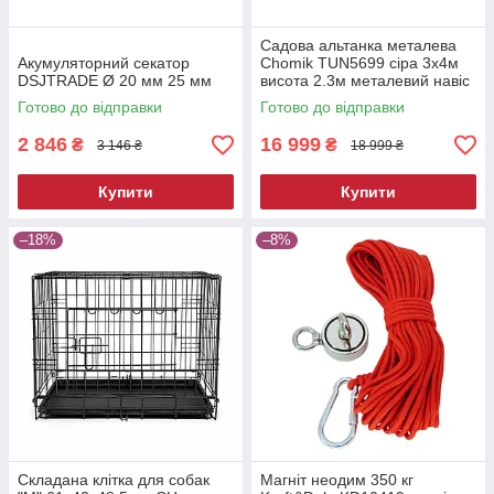
Садова альтанка металева
Акумуляторний секатор
Chomik TUN5699 сіра 3х4м
DSJTRADE Ø 20 мм 25 мм
висота 2.3м металевий навіс
від сонця
Готово до відправки
Готово до відправки
2 846
16 999
₴
₴
3 146 ₴
18 999 ₴
Купити
Купити
–18%
–8%
Складана клітка для собак
Магніт неодим 350 кг