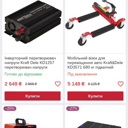
Інверторний перетворювач
Мобільний візок для
напруги Kraft Dele KD1257
переміщення авто Kraft&Dele
перетворювач напруги
KD3571 680 кг підкатний
автомобільний
ролик для автосервісу
Готово до відправки
Під замовлення
2 649
5 149
₴
₴
2 868 ₴
6 125 ₴
Купити
Купити
–25%
–27%