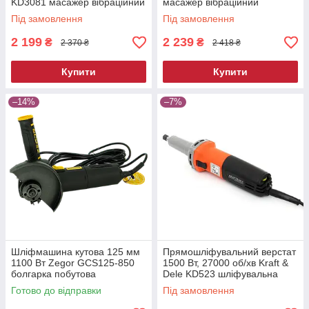
KD3081 масажер вібраційний
масажер вібраційний
Під замовлення
Під замовлення
2 199
2 239
₴
₴
2 370 ₴
2 418 ₴
Купити
Купити
–14%
–7%
Шліфмашина кутова 125 мм
Прямошліфувальний верстат
1100 Вт Zegor GCS125-850
1500 Вт, 27000 об/хв Kraft &
болгарка побутова
Dele KD523 шліфувальна
електрична для різання та
машина пряма
Готово до відправки
Під замовлення
шліфування