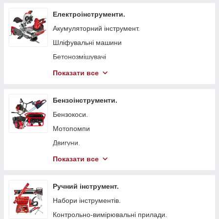
Електроінструменти.
Акумуляторний інструмент.
Шліфувальні машини
Бетонозмішувачі
Болгарка (КШМ)
Показати все
Точильні верстати
Вібратори глибинні для бетону
Бензоінструменти.
Стрічкові пили
Бензокоси.
Токарні станки
Мотопомпи
Гайковерти мережеві
Двигуни.
Свердлильні верстати
Бензопили.
Показати все
Електрорубанки
Генератори.
Штроборізи
Віброплити
Ручний інструмент.
Плиткорізи.
Бензинові газонокосарки.
Набори інструментів.
Електроножиці
Бетонорізи
Контрольно-вимірювальні прилади.