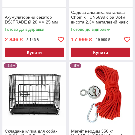
Садова альтанка металева
Акумуляторний секатор
Chomik TUN5699 сіра 3х4м
DSJTRADE Ø 20 мм 25 мм
висота 2.3м металевий навіс
від сонця
Готово до відправки
Готово до відправки
2 846
17 999
₴
₴
3 146 ₴
19 999 ₴
Купити
Купити
–18%
–8%
Складана клітка для собак
Магніт неодим 350 кг