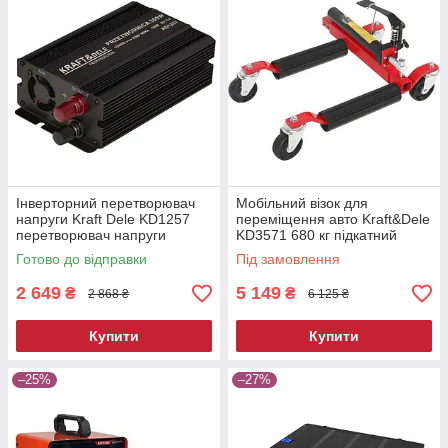
Інверторний перетворювач
Мобільний візок для
напруги Kraft Dele KD1257
переміщення авто Kraft&Dele
перетворювач напруги
KD3571 680 кг підкатний
автомобільний
ролик для автосервісу
Готово до відправки
Під замовлення
2 649
5 149
₴
₴
2 868 ₴
6 125 ₴
Купити
Купити
–25%
–27%