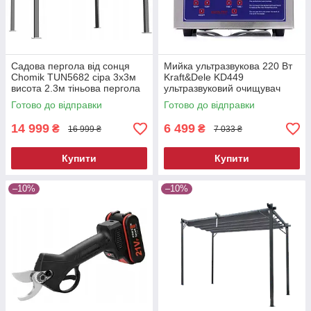
Садова пергола від сонця
Мийка ультразвукова 220 Вт
Chomik TUN5682 сіра 3х3м
Kraft&Dele KD449
висота 2.3м тіньова пергола
ультразвуковий очищувач
для двору
Готово до відправки
Готово до відправки
14 999
6 499
₴
₴
16 999 ₴
7 033 ₴
Купити
Купити
–10%
–10%