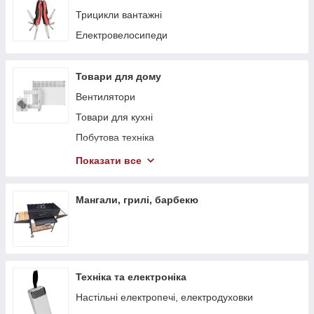
Трицикли вантажні
Електровелосипеди
Товари для дому
Вентилятори
Товари для кухні
Побутова техніка
Теплові гармати
Показати все
Обігрівачі
Стелажі
Мангали, грилі, барбекю
Тепловентилятори
Техніка та електроніка
Настільні електропечі, електродуховки