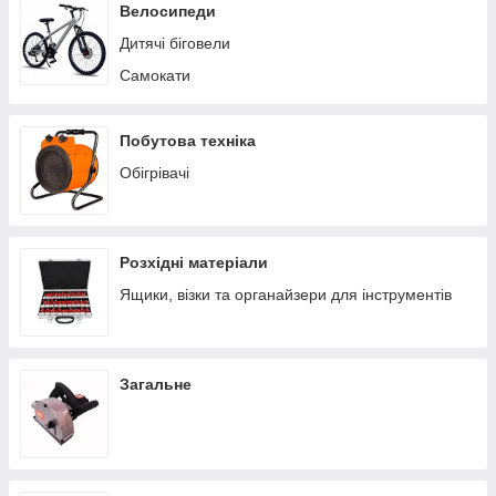
Пилососи побутові
Велосипеди
Теплиці/парники
Дитячі біговели
Вольєри
Самокати
Батути
Ручні сівалки
Побутова техніка
Обігрівачі
Розхідні матеріали
Ящики, візки та органайзери для інструментів
Загальне