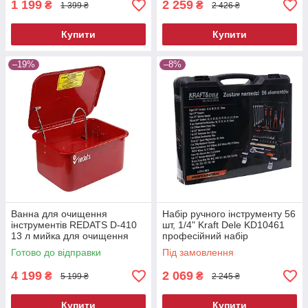
1 199
2 259
₴
₴
1 399 ₴
2 426 ₴
Купити
Купити
–19%
–8%
Ванна для очищення
Набір ручного інструменту 56
інструментів REDATS D-410
шт, 1/4" Kraft Dele KD10461
13 л мийка для очищення
професійний набір
деталей мийна ванна для
інструментів
Готово до відправки
Під замовлення
майстерні
4 199
2 069
₴
₴
5 199 ₴
2 245 ₴
Купити
Купити