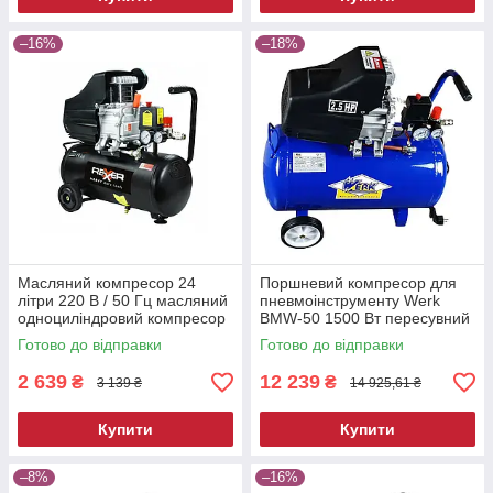
–16%
–18%
Масляний компресор 24
Поршневий компресор для
літри 220 В / 50 Гц масляний
пневмоінструменту Werk
одноциліндровий компресор
BMW-50 1500 Вт пересувний
електричний компресор для
Готово до відправки
Готово до відправки
фарбування
2 639
12 239
₴
₴
3 139 ₴
14 925,61 ₴
Купити
Купити
–8%
–16%