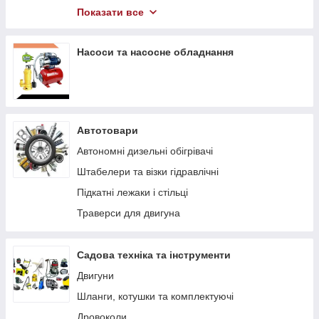
Компресори
Показати все
Гідравлічний інструмент
Насоси та насосне обладнання
Автотовари
Автономні дизельні обігрівачі
Штабелери та візки гідравлічні
Підкaтні лeжaки і cтільці
Траверси для двигуна
Садова техніка та інструменти
Двигуни
Шланги, котушки та комплектуючі
Дровоколи