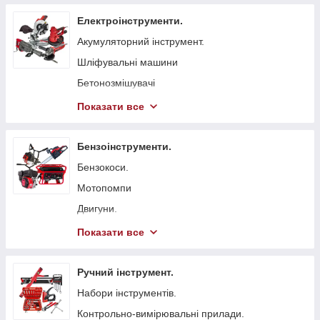
Електроінструменти.
Акумуляторний інструмент.
Шліфувальні машини
Бетонозмішувачі
Болгарка (КШМ)
Показати все
Точильні верстати
Вібратори глибинні для бетону
Бензоінструменти.
Стрічкові пили
Бензокоси.
Токарні станки
Мотопомпи
Гайковерти мережеві
Двигуни.
Свердлильні верстати
Бензопили.
Показати все
Електрорубанки
Генератори.
Штроборізи
Віброплити
Ручний інструмент.
Плиткорізи.
Бензинові газонокосарки.
Набори інструментів.
Електроножиці
Бетонорізи
Контрольно-вимірювальні прилади.