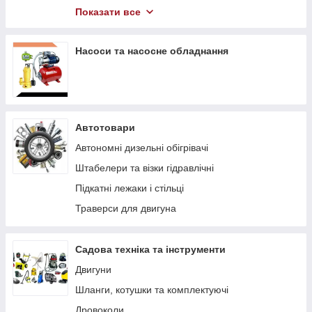
Компресори
Показати все
Гідравлічний інструмент
Насоси та насосне обладнання
Автотовари
Автономні дизельні обігрівачі
Штабелери та візки гідравлічні
Підкaтні лeжaки і cтільці
Траверси для двигуна
Садова техніка та інструменти
Двигуни
Шланги, котушки та комплектуючі
Дровоколи