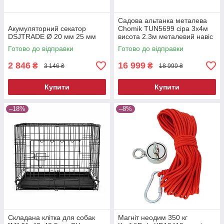
Садова альтанка металева
Акумуляторний секатор
Chomik TUN5699 сіра 3х4м
DSJTRADE Ø 20 мм 25 мм
висота 2.3м металевий навіс
від сонця
Готово до відправки
Готово до відправки
2 846
16 999
₴
₴
3 146 ₴
18 999 ₴
Купити
Купити
–18%
–8%
Складана клітка для собак
Магніт неодим 350 кг