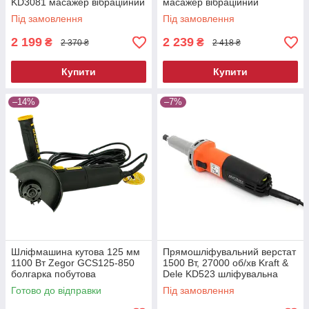
KD3081 масажер вібраційний
масажер вібраційний
Під замовлення
Під замовлення
2 199
2 239
₴
₴
2 370 ₴
2 418 ₴
Купити
Купити
–14%
–7%
Шліфмашина кутова 125 мм
Прямошліфувальний верстат
1100 Вт Zegor GCS125-850
1500 Вт, 27000 об/хв Kraft &
болгарка побутова
Dele KD523 шліфувальна
електрична для різання та
машина пряма
Готово до відправки
Під замовлення
шліфування