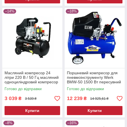
–14%
–18%
Масляний компресор 24
Поршневий компресор для
літри 220 В / 50 Гц масляний
пневмоінструменту Werk
одноциліндровий компресор
BMW-50 1500 Вт пересувний
електричний компресор для
Готово до відправки
Готово до відправки
фарбування
3 039
12 239
₴
₴
3 539 ₴
14 925,61 ₴
Купити
Купити
–8%
–16%