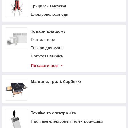
Трицикли вантажні
Електровелосипеди
Товари для дому
Вентилятори
Товари для кухні
Побутова техніка
Теплові гармати
Показати все
Обігрівачі
Стелажі
Мангали, грилі, барбекю
Тепловентилятори
Техніка та електроніка
Настільні електропечі, електродуховки