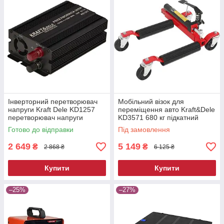
Інверторний перетворювач
Мобільний візок для
напруги Kraft Dele KD1257
переміщення авто Kraft&Dele
перетворювач напруги
KD3571 680 кг підкатний
автомобільний
ролик для автосервісу
Готово до відправки
Під замовлення
2 649
5 149
₴
₴
2 868 ₴
6 125 ₴
Купити
Купити
–25%
–27%