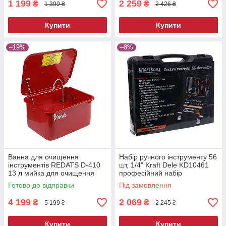
1 199
2 259
₴
₴
1 399 ₴
2 426 ₴
Купити
Купити
–19%
–8%
Ванна для очищення
Набір ручного інструменту 56
інструментів REDATS D-410
шт, 1/4" Kraft Dele KD10461
13 л мийка для очищення
професійний набір
деталей мийна ванна для
інструментів
Готово до відправки
Під замовлення
майстерні
4 199
2 069
₴
₴
5 199 ₴
2 245 ₴
Купити
Купити