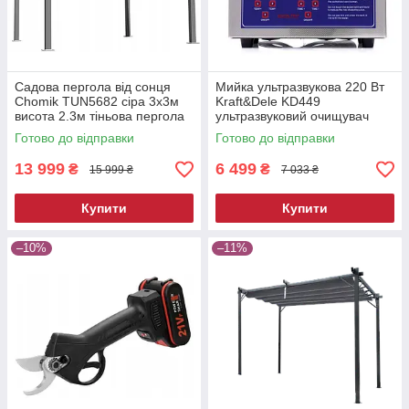
Садова пергола від сонця
Мийка ультразвукова 220 Вт
Chomik TUN5682 сіра 3х3м
Kraft&Dele KD449
висота 2.3м тіньова пергола
ультразвуковий очищувач
для двору
Готово до відправки
Готово до відправки
13 999
6 499
₴
₴
15 999 ₴
7 033 ₴
Купити
Купити
–10%
–11%