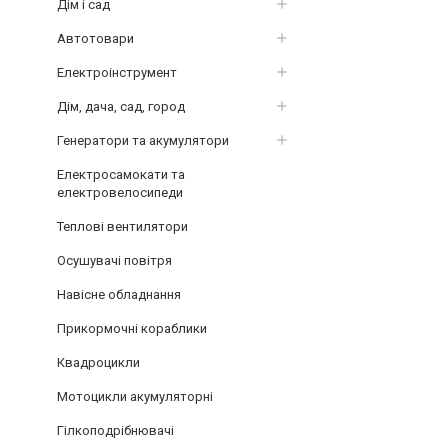
Дім і сад
Автотовари
Електроінструмент
Дім, дача, сад, город
Генератори та акумулятори
Електросамокати та
електровелосипеди
Теплові вентилятори
Осушувачі повітря
Навісне обладнання
Прикормочні кораблики
Квадроцикли
Мотоцикли акумуляторні
Гілкоподрібнювачі