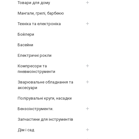
Товари для дому
Мангали, грилі, барбекю
Техніка та електроніка
Бойлери
Басейни
Електричні рокли
Компресори та
пневмоінструменти
Зварювальне обладнання та
аксесуари
Полірувальні круги, насадки
Бензоінструменти.
Запчастини для інструментів
Дім і сад