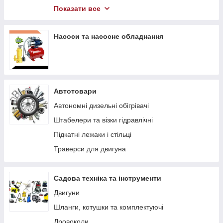
Компресори
Показати все
Гідравлічний інструмент
Насоси та насосне обладнання
Автотовари
Автономні дизельні обігрівачі
Штабелери та візки гідравлічні
Підкaтні лeжaки і cтільці
Траверси для двигуна
Садова техніка та інструменти
Двигуни
Шланги, котушки та комплектуючі
Дровоколи