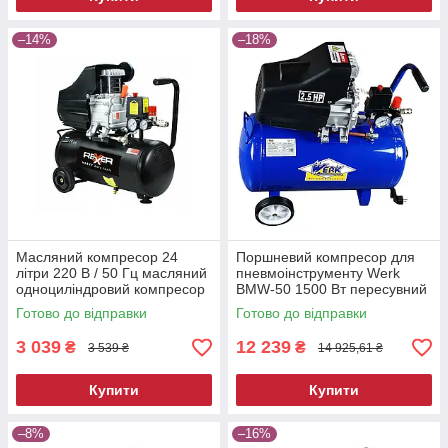
–14%
–18%
Масляний компресор 24
Поршневий компресор для
літри 220 В / 50 Гц масляний
пневмоінструменту Werk
одноциліндровий компресор
BMW-50 1500 Вт пересувний
електричний компресор для
Готово до відправки
Готово до відправки
фарбування
3 039
12 239
₴
₴
3 539 ₴
14 925,61 ₴
Купити
Купити
–8%
–16%