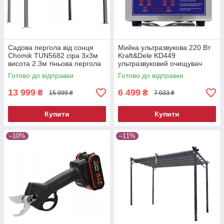
Садова пергола від сонця
Мийка ультразвукова 220 Вт
Chomik TUN5682 сіра 3х3м
Kraft&Dele KD449
висота 2.3м тіньова пергола
ультразвуковий очищувач
для двору
Готово до відправки
Готово до відправки
13 999
6 499
₴
₴
15 999 ₴
7 033 ₴
Купити
Купити
–10%
–11%