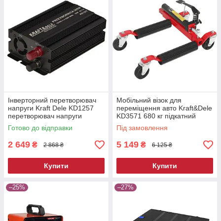
Інверторний перетворювач
Мобільний візок для
напруги Kraft Dele KD1257
переміщення авто Kraft&Dele
перетворювач напруги
KD3571 680 кг підкатний
автомобільний
ролик для автосервісу
Готово до відправки
Під замовлення
2 649
5 149
₴
₴
2 868 ₴
6 125 ₴
Купити
Купити
–25%
–27%