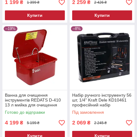
1 199
2 259
₴
₴
1 399 ₴
2 426 ₴
Купити
Купити
–19%
–8%
Ванна для очищення
Набір ручного інструменту 56
інструментів REDATS D-410
шт, 1/4" Kraft Dele KD10461
13 л мийка для очищення
професійний набір
деталей мийна ванна для
інструментів
Готово до відправки
Під замовлення
майстерні
4 199
2 069
₴
₴
5 199 ₴
2 245 ₴
Купити
Купити