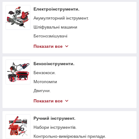
Електроінструменти.
Акумуляторний інструмент.
Шліфувальні машини
Бетонозмішувачі
Болгарка (КШМ)
Показати все
Точильні верстати
Вібратори глибинні для бетону
Бензоінструменти.
Стрічкові пили
Бензокоси.
Токарні станки
Мотопомпи
Гайковерти мережеві
Двигуни.
Свердлильні верстати
Бензопили.
Показати все
Електрорубанки
Генератори.
Штроборізи
Віброплити
Ручний інструмент.
Плиткорізи.
Бензинові газонокосарки.
Набори інструментів.
Електроножиці
Бетонорізи
Контрольно-вимірювальні прилади.