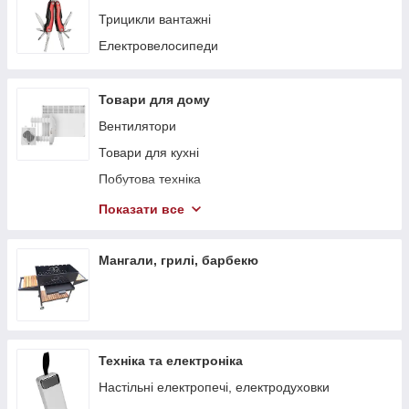
Трицикли вантажні
Електровелосипеди
Товари для дому
Вентилятори
Товари для кухні
Побутова техніка
Теплові гармати
Показати все
Обігрівачі
Стелажі
Мангали, грилі, барбекю
Тепловентилятори
Техніка та електроніка
Настільні електропечі, електродуховки