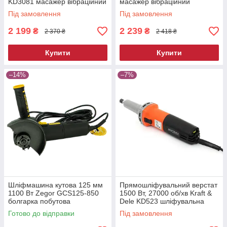
KD3081 масажер вібраційний
масажер вібраційний
Під замовлення
Під замовлення
2 199
2 239
₴
₴
2 370 ₴
2 418 ₴
Купити
Купити
–14%
–7%
Шліфмашина кутова 125 мм
Прямошліфувальний верстат
1100 Вт Zegor GCS125-850
1500 Вт, 27000 об/хв Kraft &
болгарка побутова
Dele KD523 шліфувальна
електрична для різання та
машина пряма
Готово до відправки
Під замовлення
шліфування