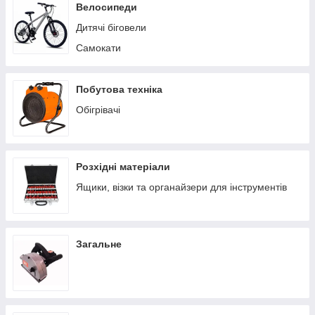
Пилососи побутові
Велосипеди
Теплиці/парники
Дитячі біговели
Вольєри
Самокати
Батути
Ручні сівалки
Побутова техніка
Обігрівачі
Розхідні матеріали
Ящики, візки та органайзери для інструментів
Загальне