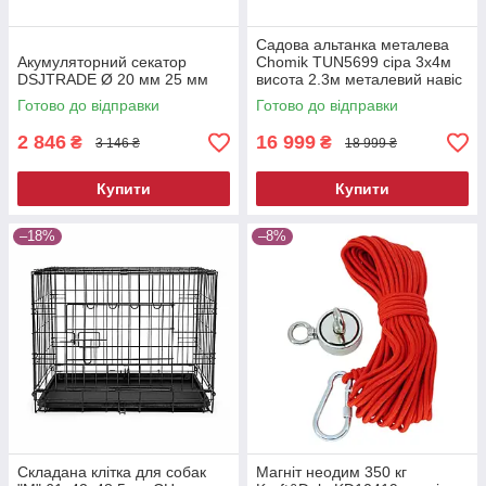
Садова альтанка металева
Акумуляторний секатор
Chomik TUN5699 сіра 3х4м
DSJTRADE Ø 20 мм 25 мм
висота 2.3м металевий навіс
від сонця
Готово до відправки
Готово до відправки
2 846
16 999
₴
₴
3 146 ₴
18 999 ₴
Купити
Купити
–18%
–8%
Складана клітка для собак
Магніт неодим 350 кг